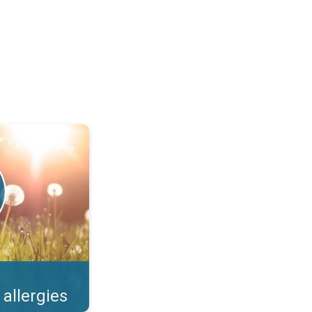
llens et risques. . .
 allergies