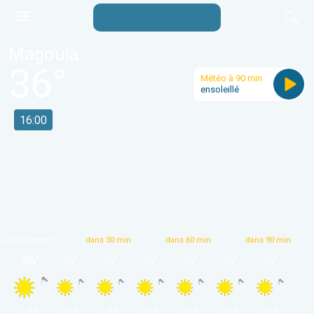
Magoúla
36
°
Météo à 90 min
ensoleillé
16:00
actuellement
dans 30 min
dans 60 min
dans 90 min
36
°
36
°
36
°
36
°
35
°
35
°
35
°
 0 % 
 0 % 
 0 % 
 0 % 
 0 % 
 0 % 
 0 % 