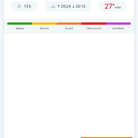
27°
15 h
05:24
20:15
maxi
FAIBLE
MOYEN
ÉLEVÉ
TRÉS ÉLEVÉ
EXTRÊME