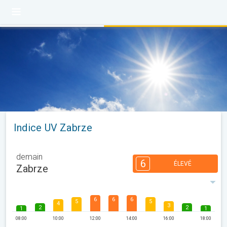
Indice UV Zabrze
demain
6
ÉLEVÉ
Zabrze
6
6
6
5
5
4
3
2
2
1
1
08:00
10:00
12:00
14:00
16:00
18:00