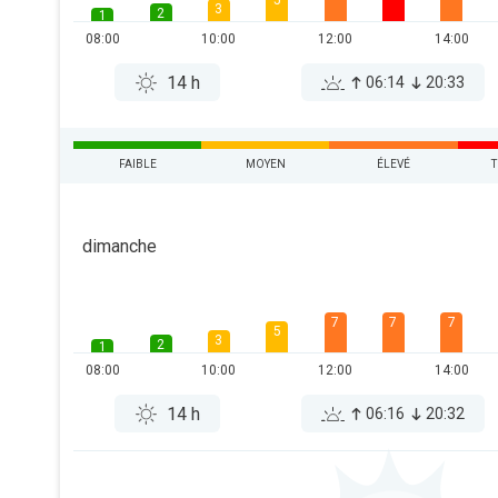
5
3
2
1
08:00
10:00
12:00
14:00
14 h
06:14
20:33
FAIBLE
MOYEN
ÉLEVÉ
T
dimanche
7
7
7
5
3
2
1
08:00
10:00
12:00
14:00
14 h
06:16
20:32