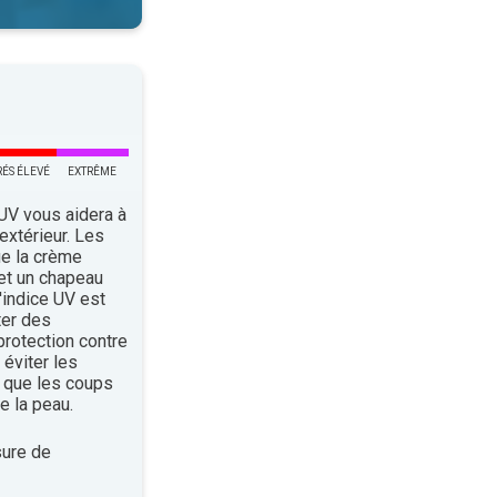
RÉS ÉLEVÉ
EXTRÊME
 UV vous aidera à
’extérieur. Les
ue la crème
 et un chapeau
indice UV est
ter des
rotection contre
éviter les
 que les coups
e la peau.
ure de