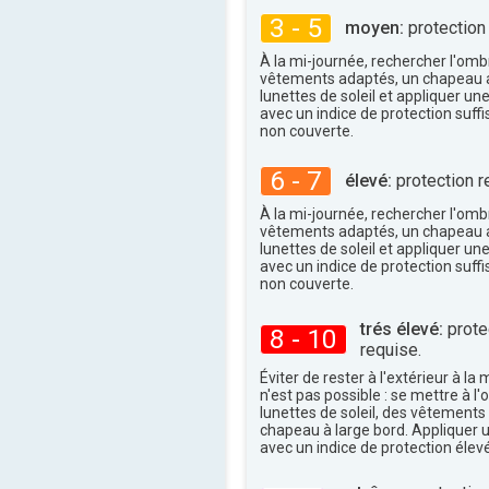
34°
maxi
3 - 5
moyen:
protection
À la mi-journée, rechercher l'omb
vêtements adaptés, un chapeau a
lunettes de soleil et appliquer un
avec un indice de protection suffi
non couverte.
6 - 7
élevé:
protection r
À la mi-journée, rechercher l'omb
vêtements adaptés, un chapeau a
lunettes de soleil et appliquer un
avec un indice de protection suffi
non couverte.
trés élevé:
protec
8 - 10
requise.
Éviter de rester à l'extérieur à la 
n'est pas possible : se mettre à l
lunettes de soleil, des vêtements
chapeau à large bord. Appliquer 
avec un indice de protection élevé