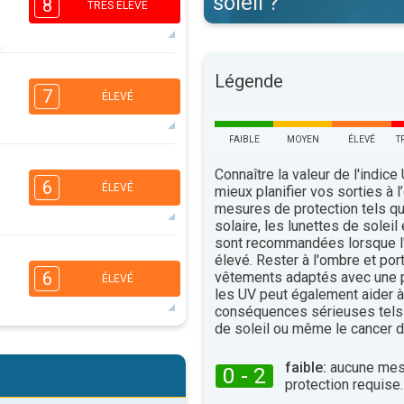
soleil ?
8
TRÉS ÉLEVÉ
6
Légende
4
3
1
7
ÉLEVÉ
16:00
18:00
33°
FAIBLE
MOYEN
ÉLEVÉ
T
maxi
6
4
Connaître la valeur de l'indice
2
1
6
ÉLEVÉ
mieux planifier vos sorties à l
16:00
18:00
mesures de protection tels q
solaire, les lunettes de soleil
33°
maxi
sont recommandées lorsque l'
5
4
élevé. Rester à l'ombre et por
2
1
6
vêtements adaptés avec une p
ÉLEVÉ
16:00
18:00
les UV peut également aider à 
conséquences sérieuses tels
35°
maxi
de soleil ou même le cancer d
5
4
2
1
faible:
aucune mes
0 - 2
16:00
18:00
protection requise.