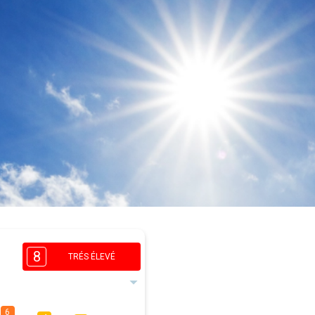
8
TRÉS ÉLEVÉ
6