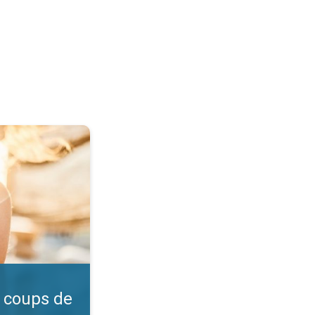
l ?. Vérifiez l'indice UV. . .
 coups de