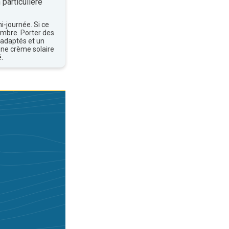
 particulière
mi-journée. Si ce
'ombre. Porter des
 adaptés et un
une crème solaire
.