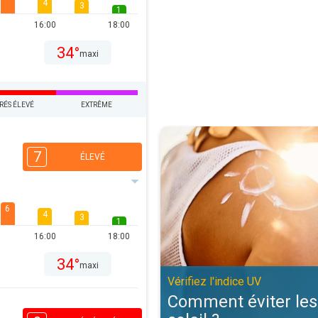
4
3
1
16:00
18:00
34°
maxi
RÉS ÉLEVÉ
EXTRÊME
Comment éviter les coups de solei
7
ÉLEVÉ
6
4
3
1
16:00
18:00
34°
maxi
Vérifiez l'indice UV
Comment éviter les