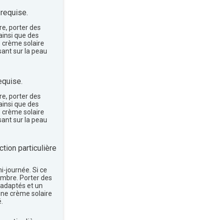
 requise.
re, porter des
insi que des
e crème solaire
sant sur la peau
equise.
re, porter des
insi que des
e crème solaire
sant sur la peau
tion particulière
mi-journée. Si ce
'ombre. Porter des
 adaptés et un
une crème solaire
.