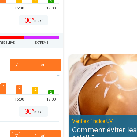
3
2
16:00
18:00
30°
maxi
RÉS ÉLEVÉ
EXTRÊME
Comment éviter les coups de solei
7
ÉLEVÉ
7
6
4
2
16:00
18:00
30°
maxi
Vérifiez l'indice UV
Comment éviter les
7
ÉLEVÉ