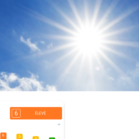
6
ÉLEVÉ
6
5