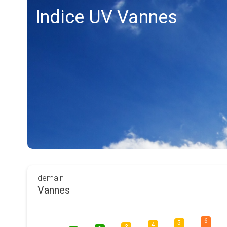
Indice UV Vannes
demain
Vannes
6
5
4