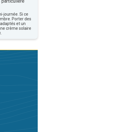
 particulière
mi-journée. Si ce
'ombre. Porter des
 adaptés et un
une crème solaire
.