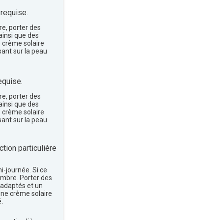
 requise.
re, porter des
insi que des
e crème solaire
sant sur la peau
equise.
re, porter des
insi que des
e crème solaire
sant sur la peau
tion particulière
mi-journée. Si ce
'ombre. Porter des
 adaptés et un
une crème solaire
.