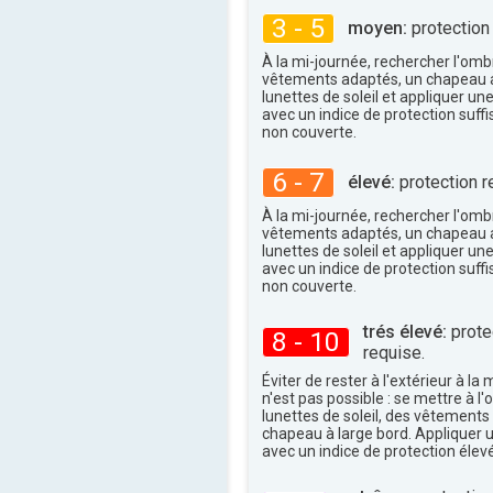
31°
maxi
3 - 5
moyen:
protection
À la mi-journée, rechercher l'omb
vêtements adaptés, un chapeau a
lunettes de soleil et appliquer un
avec un indice de protection suffi
non couverte.
6 - 7
élevé:
protection r
À la mi-journée, rechercher l'omb
vêtements adaptés, un chapeau a
lunettes de soleil et appliquer un
avec un indice de protection suffi
non couverte.
trés élevé:
protec
8 - 10
requise.
Éviter de rester à l'extérieur à la 
n'est pas possible : se mettre à l
lunettes de soleil, des vêtements
chapeau à large bord. Appliquer 
avec un indice de protection élevé