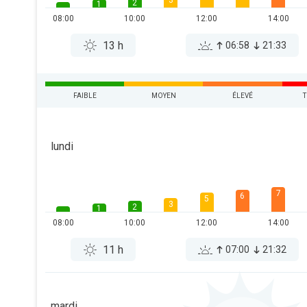
3
2
1
08:00
10:00
12:00
14:00
13 h
06:58
21:33
FAIBLE
MOYEN
ÉLEVÉ
T
lundi
7
6
5
3
2
1
08:00
10:00
12:00
14:00
11 h
07:00
21:32
mardi