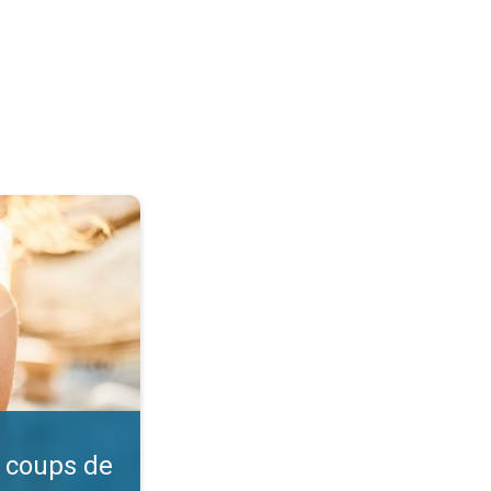
l ?. Vérifiez l'indice UV. . .
 coups de