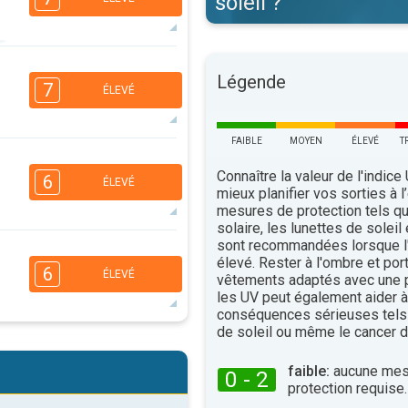
soleil ?
7
5
4
Légende
2
7
ÉLEVÉ
16:00
18:00
34°
maxi
FAIBLE
MOYEN
ÉLEVÉ
T
6
5
4
2
Connaître la valeur de l'indice
6
ÉLEVÉ
mieux planifier vos sorties à l
16:00
18:00
mesures de protection tels q
36°
solaire, les lunettes de soleil
maxi
sont recommandées lorsque l'
6
5
4
2
élevé. Rester à l'ombre et por
6
ÉLEVÉ
vêtements adaptés avec une p
16:00
18:00
les UV peut également aider à 
37°
conséquences sérieuses tels
maxi
de soleil ou même le cancer d
6
5
3
2
faible:
aucune mes
16:00
18:00
0 - 2
protection requise.