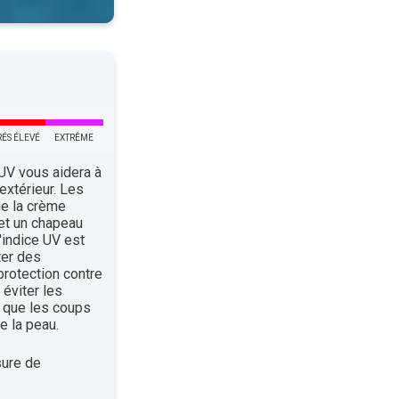
RÉS ÉLEVÉ
EXTRÊME
 UV vous aidera à
’extérieur. Les
ue la crème
 et un chapeau
indice UV est
ter des
rotection contre
éviter les
 que les coups
e la peau.
ure de