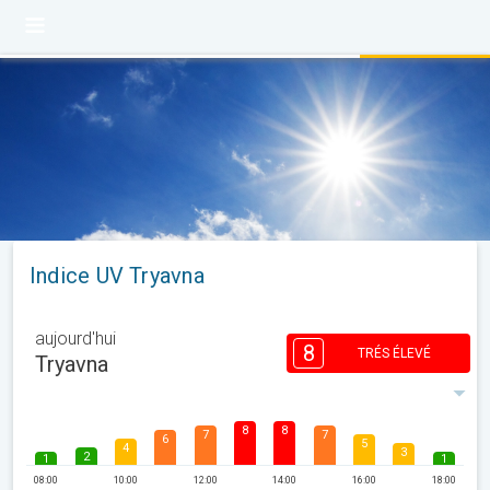
Indice UV Tryavna
aujourd'hui
8
TRÉS ÉLEVÉ
Tryavna
8
8
7
7
6
5
4
3
2
1
1
08:00
10:00
12:00
14:00
16:00
18:00