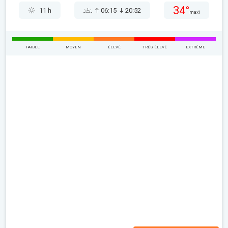
34°
11 h
06:15
20:52
maxi
FAIBLE
MOYEN
ÉLEVÉ
TRÉS ÉLEVÉ
EXTRÊME