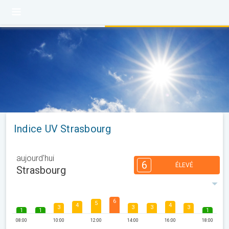
Indice UV Strasbourg
aujourd'hui
6
ÉLEVÉ
Strasbourg
6
5
4
4
3
3
3
3
1
1
1
08:00
10:00
12:00
14:00
16:00
18:00