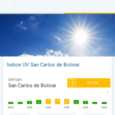
Indice UV San Carlos de Bolivar
demain
3
MOYEN
San Carlos de Bolivar
3
3
3
2
2
1
1
08:00
10:00
12:00
14:00
16:00
18:00