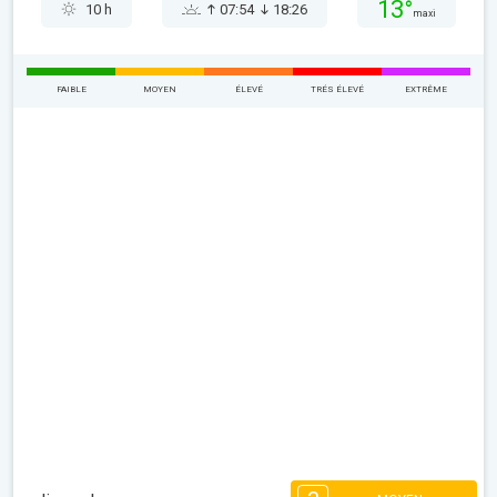
13°
10 h
07:54
18:26
maxi
FAIBLE
MOYEN
ÉLEVÉ
TRÉS ÉLEVÉ
EXTRÊME