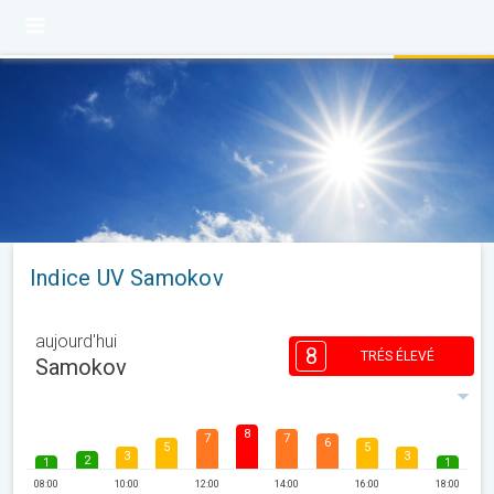
Indice UV Samokov
aujourd'hui
8
TRÉS ÉLEVÉ
Samokov
8
7
7
6
5
5
3
3
2
1
1
08:00
10:00
12:00
14:00
16:00
18:00