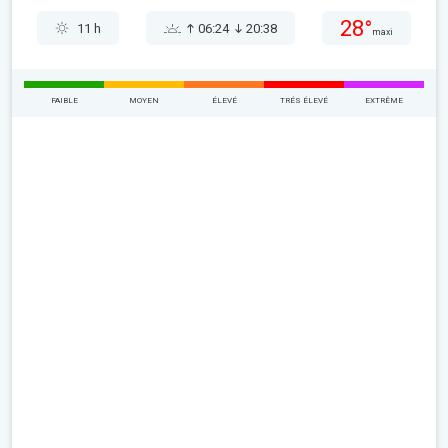
28°
11 h
06:24
20:38
maxi
FAIBLE
MOYEN
ÉLEVÉ
TRÉS ÉLEVÉ
EXTRÊME