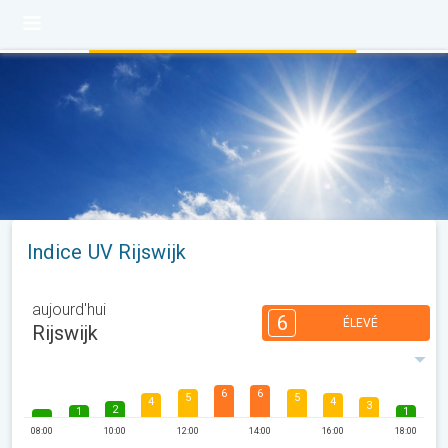
Indice UV Rijswijk
aujourd'hui
6
ÉLEVÉ
Rijswijk
6
6
5
5
4
4
3
2
1
1
08:00
10:00
12:00
14:00
16:00
18:00