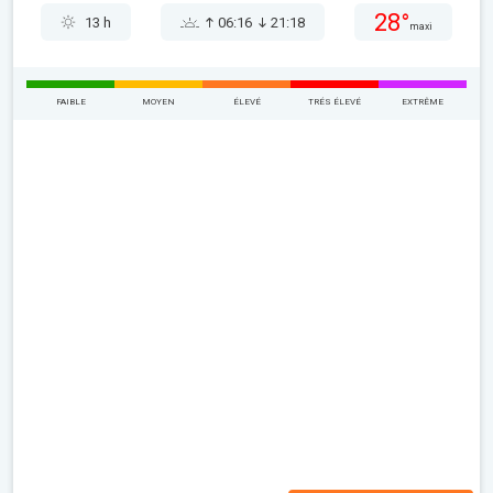
28°
13 h
06:16
21:18
maxi
FAIBLE
MOYEN
ÉLEVÉ
TRÉS ÉLEVÉ
EXTRÊME