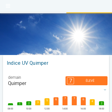
Indice UV Quimper
demain
7
ÉLEVÉ
Quimper
7
7
6
6
5
4
3
2
2
1
08:00
10:00
12:00
14:00
16:00
18:00