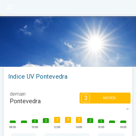
Indice UV Pontevedra
demain
3
MOYEN
Pontevedra
3
3
3
2
2
1
1
08:00
10:00
12:00
14:00
16:00
18:00