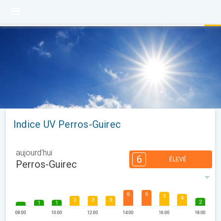
Indice UV Perros-Guirec
aujourd'hui
6
ÉLEVÉ
Perros-Guirec
6
6
5
4
3
3
3
2
1
1
08:00
10:00
12:00
14:00
16:00
18:00