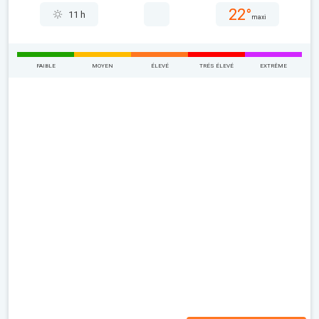
22°
11 h
maxi
FAIBLE
MOYEN
ÉLEVÉ
TRÉS ÉLEVÉ
EXTRÊME