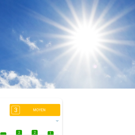
3
MOYEN
2
2
1