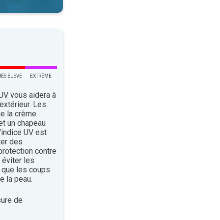
RÉS ÉLEVÉ
EXTRÊME
 UV vous aidera à
’extérieur. Les
ue la crème
 et un chapeau
indice UV est
ter des
rotection contre
éviter les
 que les coups
e la peau.
ure de