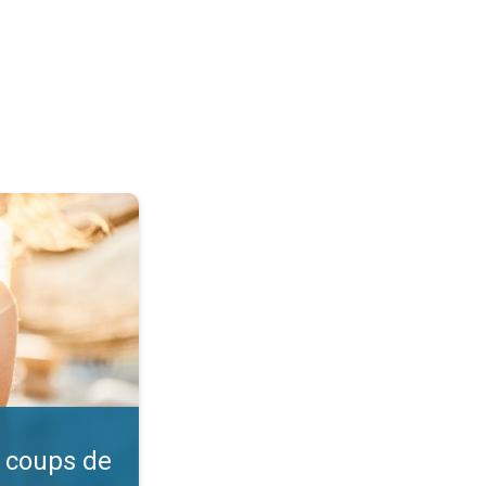
l ?. Vérifiez l'indice UV. . .
 coups de