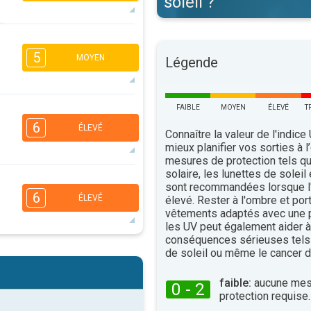
soleil ?
2
1
5
16:00
18:00
MOYEN
Légende
26°
maxi
FAIBLE
MOYEN
ÉLEVÉ
T
4
3
2
1
6
ÉLEVÉ
16:00
18:00
Connaître la valeur de l'indice
mieux planifier vos sorties à l
26°
maxi
mesures de protection tels q
solaire, les lunettes de soleil
4
sont recommandées lorsque l'
1
1
6
ÉLEVÉ
élevé. Rester à l'ombre et por
16:00
18:00
vêtements adaptés avec une p
les UV peut également aider à 
26°
maxi
conséquences sérieuses tels
de soleil ou même le cancer d
2
1
1
1
16:00
18:00
faible:
aucune mes
0 - 2
protection requise.
23°
maxi