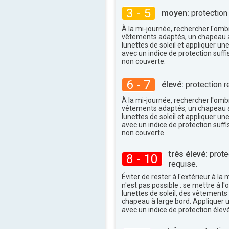
3 - 5
moyen:
protection
À la mi-journée, rechercher l'omb
vêtements adaptés, un chapeau a
lunettes de soleil et appliquer un
avec un indice de protection suffi
non couverte.
6 - 7
élevé:
protection r
À la mi-journée, rechercher l'omb
vêtements adaptés, un chapeau a
lunettes de soleil et appliquer un
avec un indice de protection suffi
non couverte.
trés élevé:
protec
8 - 10
requise.
Éviter de rester à l'extérieur à la 
n'est pas possible : se mettre à l
lunettes de soleil, des vêtements
chapeau à large bord. Appliquer 
avec un indice de protection élevé