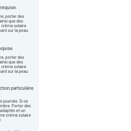
 requise.
re, porter des
insi que des
e crème solaire
sant sur la peau
equise.
re, porter des
insi que des
e crème solaire
sant sur la peau
tion particulière
mi-journée. Si ce
'ombre. Porter des
 adaptés et un
une crème solaire
.