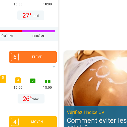
16:00
18:00
27°
maxi
RÉS ÉLEVÉ
EXTRÊME
Comment éviter les coups de solei
6
ÉLEVÉ
5
3
2
1
16:00
18:00
26°
maxi
Vérifiez l'indice UV
Comment éviter les
4
MOYEN