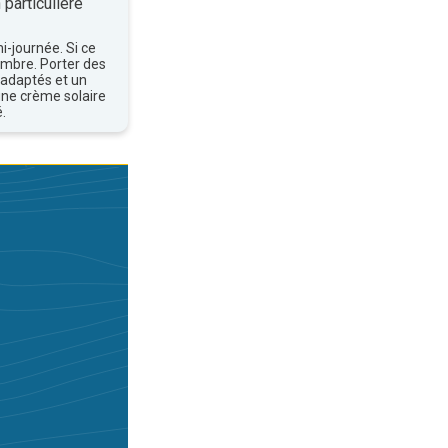
 particulière
mi-journée. Si ce
'ombre. Porter des
 adaptés et un
une crème solaire
.