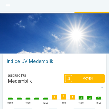
Indice UV Medemblik
aujourd'hui
4
MOYEN
Medemblik
4
3
3
2
2
1
08:00
10:00
12:00
14:00
16:00
18:00