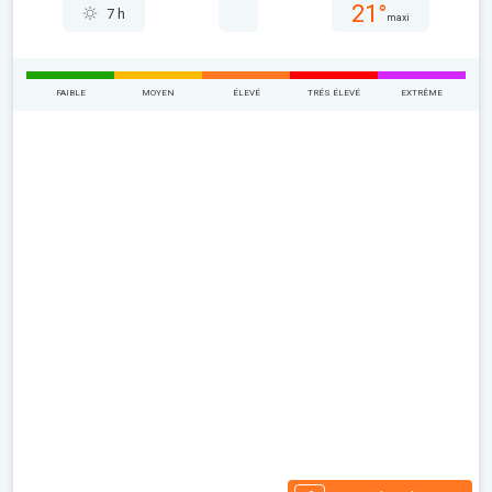
21°
7 h
maxi
FAIBLE
MOYEN
ÉLEVÉ
TRÉS ÉLEVÉ
EXTRÊME