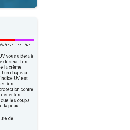
RÉS ÉLEVÉ
EXTRÊME
 UV vous aidera à
’extérieur. Les
ue la crème
 et un chapeau
indice UV est
ter des
rotection contre
éviter les
 que les coups
e la peau.
ure de