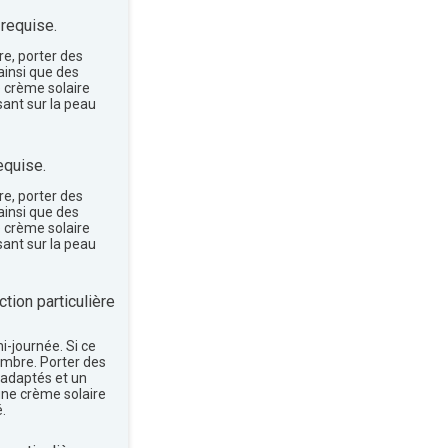
 requise.
re, porter des
insi que des
e crème solaire
sant sur la peau
equise.
re, porter des
insi que des
e crème solaire
sant sur la peau
tion particulière
mi-journée. Si ce
'ombre. Porter des
 adaptés et un
une crème solaire
.