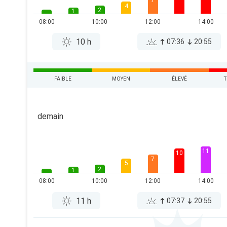
7
4
2
1
08:00
10:00
12:00
14:00
10 h
07:36
20:55
FAIBLE
MOYEN
ÉLEVÉ
T
demain
11
10
7
5
2
1
08:00
10:00
12:00
14:00
11 h
07:37
20:55