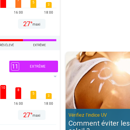
7
5
3
16:00
18:00
27°
maxi
RÉS ÉLEVÉ
EXTRÊME
Comment éviter les coups de solei
11
EXTRÊME
10
8
5
3
16:00
18:00
27°
Vérifiez l'indice UV
maxi
Comment éviter les