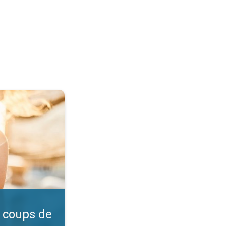
l ?. Vérifiez l'indice UV. . .
 coups de