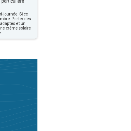
 particulière
mi-journée. Si ce
'ombre. Porter des
 adaptés et un
une crème solaire
.