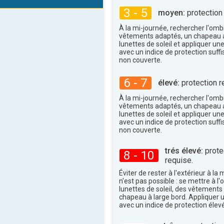
16:00
18:00
3 - 5
moyen:
protection
29°
maxi
À la mi-journée, rechercher l'omb
vêtements adaptés, un chapeau a
lunettes de soleil et appliquer un
avec un indice de protection suffi
non couverte.
6 - 7
élevé:
protection r
À la mi-journée, rechercher l'omb
vêtements adaptés, un chapeau a
lunettes de soleil et appliquer un
avec un indice de protection suffi
non couverte.
trés élevé:
protec
8 - 10
requise.
Éviter de rester à l'extérieur à la 
n'est pas possible : se mettre à l
lunettes de soleil, des vêtements
chapeau à large bord. Appliquer 
avec un indice de protection élevé