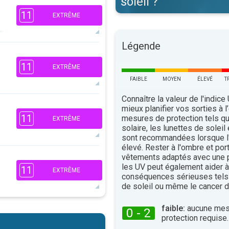
soleil ?
11
EXTRÊME
Légende
10
8
5
11
EXTRÊME
3
FAIBLE
MOYEN
ÉLEVÉ
T
16:00
18:00
Connaître la valeur de l'indice
26°
maxi
10
mieux planifier vos sorties à l
8
5
11
mesures de protection tels q
EXTRÊME
3
solaire, les lunettes de soleil
16:00
18:00
sont recommandées lorsque l'
élevé. Rester à l'ombre et por
27°
maxi
vêtements adaptés avec une p
10
8
les UV peut également aider à 
5
11
EXTRÊME
3
conséquences sérieuses tels
16:00
18:00
de soleil ou même le cancer d
27°
maxi
faible:
aucune mes
10
0 - 2
8
protection requise.
5
3