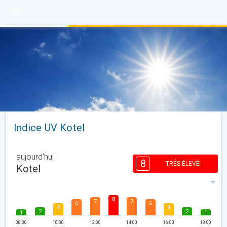
Indice UV Kotel
aujourd'hui
8
TRÉS ÉLEVÉ
Kotel
8
7
7
6
6
4
4
2
2
1
1
08:00
10:00
12:00
14:00
16:00
18:00