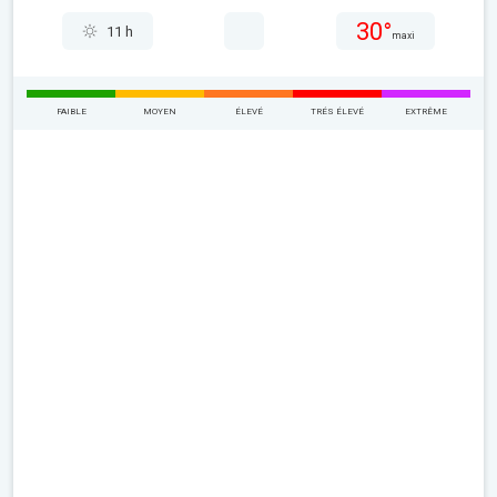
30°
11 h
maxi
FAIBLE
MOYEN
ÉLEVÉ
TRÉS ÉLEVÉ
EXTRÊME