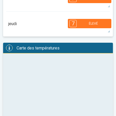
08:00
10:00
12:00
14:00
16:00
18:00
30°
14 h
06:15
20:22
maxi
7
7
7
6
6
5
4
3
2
2
1
7
jeudi
ÉLEVÉ
08:00
10:00
12:00
14:00
16:00
18:00
31°
14 h
06:16
20:20
maxi
7
7
7
6
6
5
4
3
2
2
1
Carte des températures
08:00
10:00
12:00
14:00
16:00
18:00
29°
12 h
06:17
20:19
maxi