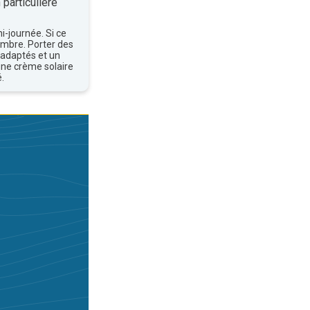
 particulière
mi-journée. Si ce
'ombre. Porter des
 adaptés et un
une crème solaire
.