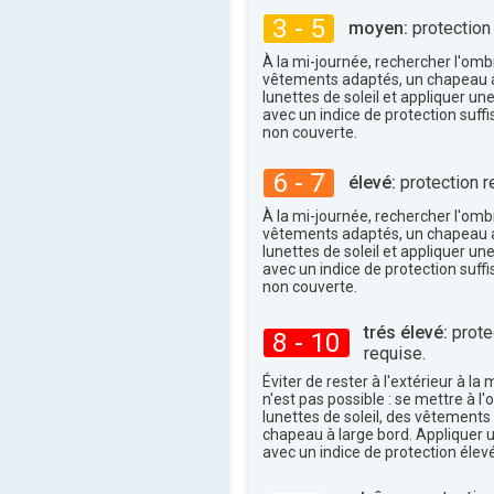
27°
maxi
3 - 5
moyen:
protection
À la mi-journée, rechercher l'omb
vêtements adaptés, un chapeau a
lunettes de soleil et appliquer un
avec un indice de protection suffi
non couverte.
6 - 7
élevé:
protection r
À la mi-journée, rechercher l'omb
vêtements adaptés, un chapeau a
lunettes de soleil et appliquer un
avec un indice de protection suffi
non couverte.
trés élevé:
protec
8 - 10
requise.
Éviter de rester à l'extérieur à la 
n'est pas possible : se mettre à l
lunettes de soleil, des vêtements
chapeau à large bord. Appliquer 
avec un indice de protection élevé