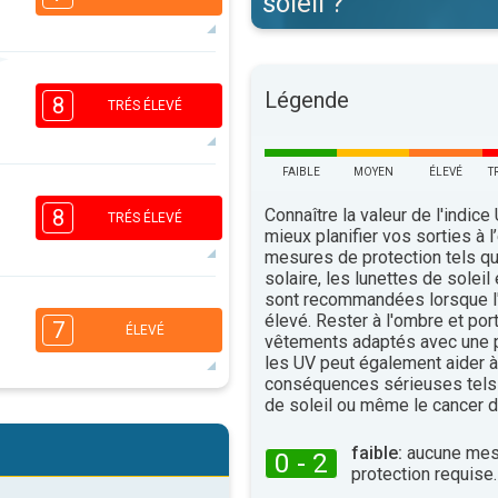
soleil ?
6
5
3
Légende
1
8
TRÉS ÉLEVÉ
16:00
18:00
31°
maxi
FAIBLE
MOYEN
ÉLEVÉ
T
7
5
3
1
Connaître la valeur de l'indice
8
TRÉS ÉLEVÉ
mieux planifier vos sorties à l
16:00
18:00
mesures de protection tels q
32°
solaire, les lunettes de soleil
maxi
sont recommandées lorsque l'
6
4
3
élevé. Rester à l'ombre et por
2
7
ÉLEVÉ
vêtements adaptés avec une p
16:00
18:00
les UV peut également aider à 
conséquences sérieuses tels
33°
maxi
de soleil ou même le cancer d
6
4
2
1
faible:
aucune mes
16:00
18:00
0 - 2
protection requise.