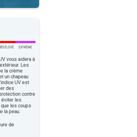
RÉS ÉLEVÉ
EXTRÊME
 UV vous aidera à
’extérieur. Les
ue la crème
 et un chapeau
indice UV est
ter des
rotection contre
éviter les
 que les coups
e la peau.
ure de