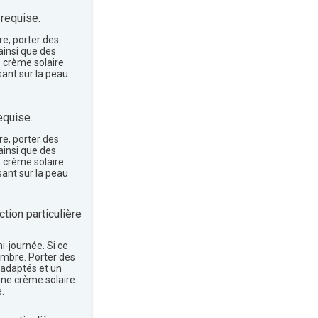
 requise.
re, porter des
insi que des
e crème solaire
sant sur la peau
equise.
re, porter des
insi que des
e crème solaire
sant sur la peau
tion particulière
mi-journée. Si ce
'ombre. Porter des
 adaptés et un
une crème solaire
.