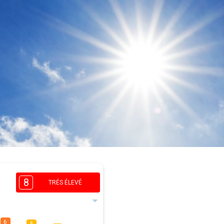
8
TRÉS ÉLEVÉ
6