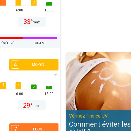
5
3
1
16:00
18:00
33°
maxi
RÉS ÉLEVÉ
EXTRÊME
Comment éviter les coups de solei
4
MOYEN
4
4
2
1
16:00
18:00
29°
maxi
Vérifiez l'indice UV
Comment éviter les
7
ÉLEVÉ