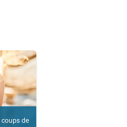
l ?. Vérifiez l'indice UV. . .
 coups de