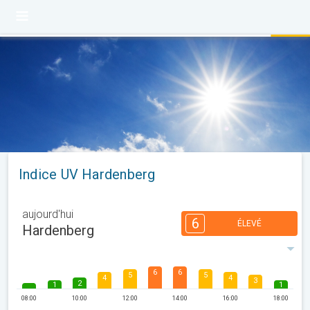
Indice UV Hardenberg
aujourd'hui
6
ÉLEVÉ
Hardenberg
6
6
5
5
4
4
3
2
1
1
08:00
10:00
12:00
14:00
16:00
18:00