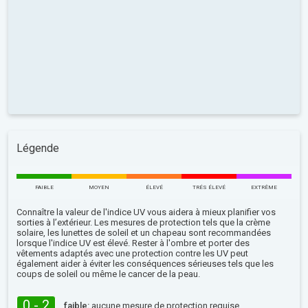
Légende
FAIBLE
MOYEN
ÉLEVÉ
TRÉS ÉLEVÉ
EXTRÊME
Connaître la valeur de l'indice UV vous aidera à mieux planifier vos
sorties à l’extérieur. Les mesures de protection tels que la crème
solaire, les lunettes de soleil et un chapeau sont recommandées
lorsque l'indice UV est élevé. Rester à l'ombre et porter des
vêtements adaptés avec une protection contre les UV peut
également aider à éviter les conséquences sérieuses tels que les
coups de soleil ou même le cancer de la peau.
0 - 2
faible:
aucune mesure de protection requise.