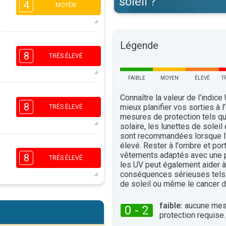
soleil ?
4
MOYEN
4
3
Légende
2
1
8
16:00
18:00
TRÉS ÉLEVÉ
28°
maxi
FAIBLE
MOYEN
ÉLEVÉ
T
7
Connaître la valeur de l'indice
5
3
1
8
mieux planifier vos sorties à l
TRÉS ÉLEVÉ
16:00
18:00
mesures de protection tels q
solaire, les lunettes de soleil
30°
sont recommandées lorsque l'
maxi
élevé. Rester à l'ombre et por
6
5
3
vêtements adaptés avec une p
2
8
TRÉS ÉLEVÉ
les UV peut également aider à 
16:00
18:00
conséquences sérieuses tels
30°
de soleil ou même le cancer d
maxi
6
5
3
faible:
aucune mes
2
0 - 2
protection requise.
16:00
18:00