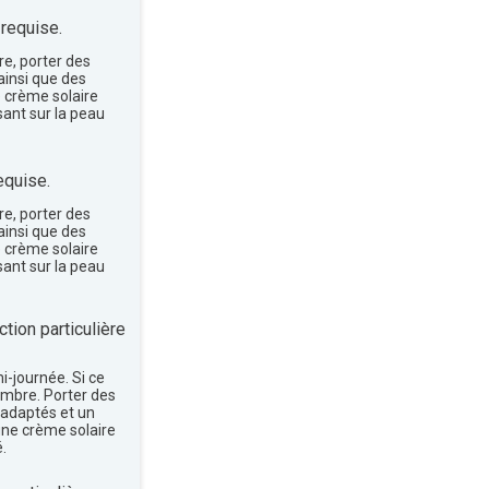
 requise.
re, porter des
insi que des
e crème solaire
sant sur la peau
equise.
re, porter des
insi que des
e crème solaire
sant sur la peau
tion particulière
mi-journée. Si ce
'ombre. Porter des
 adaptés et un
une crème solaire
.