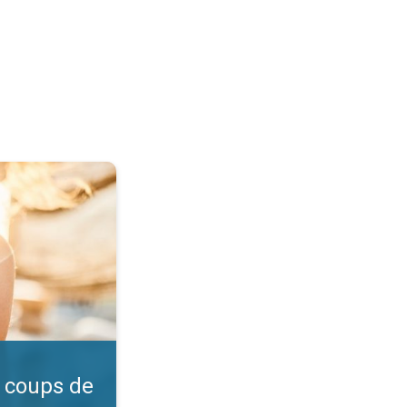
l ?. Vérifiez l'indice UV. . .
 coups de