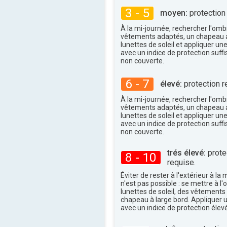
31°
3 - 5
maxi
moyen:
protection
À la mi-journée, rechercher l'omb
vêtements adaptés, un chapeau a
lunettes de soleil et appliquer un
avec un indice de protection suffi
non couverte.
6 - 7
élevé:
protection r
À la mi-journée, rechercher l'omb
vêtements adaptés, un chapeau a
lunettes de soleil et appliquer un
avec un indice de protection suffi
non couverte.
trés élevé:
protec
8 - 10
requise.
Éviter de rester à l'extérieur à la 
n'est pas possible : se mettre à l
lunettes de soleil, des vêtements
chapeau à large bord. Appliquer 
avec un indice de protection élevé