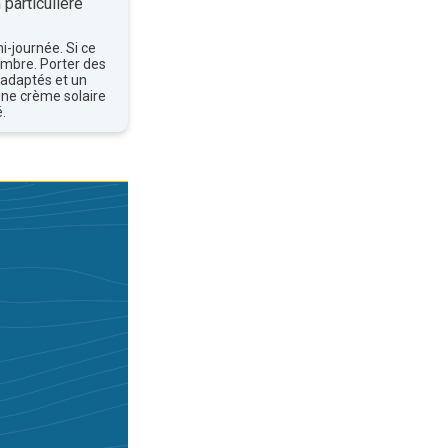
 particulière
mi-journée. Si ce
'ombre. Porter des
 adaptés et un
une crème solaire
.