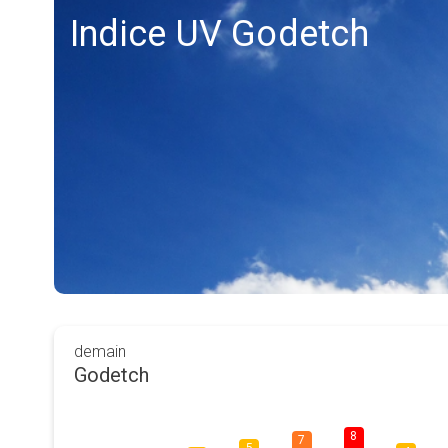
Indice UV Godetch
demain
Godetch
8
7