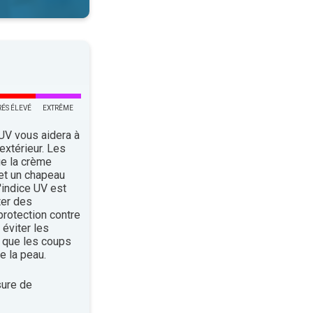
RÉS ÉLEVÉ
EXTRÊME
 UV vous aidera à
’extérieur. Les
ue la crème
 et un chapeau
indice UV est
ter des
rotection contre
éviter les
 que les coups
e la peau.
ure de