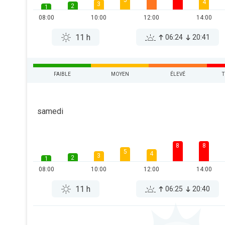
5
4
3
2
1
08:00
10:00
12:00
14:00
11 h
06:24
20:41
FAIBLE
MOYEN
ÉLEVÉ
T
samedi
8
8
5
4
3
2
1
08:00
10:00
12:00
14:00
11 h
06:25
20:40