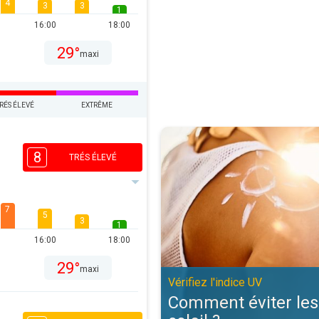
4
3
3
1
16:00
18:00
29°
maxi
RÉS ÉLEVÉ
EXTRÊME
Comment éviter les coups de solei
8
TRÉS ÉLEVÉ
7
5
3
1
16:00
18:00
29°
maxi
Vérifiez l'indice UV
Comment éviter les