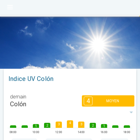
Indice UV Colón
demain
4
MOYEN
Colón
4
3
3
2
2
1
1
08:00
10:00
12:00
14:00
16:00
18:00