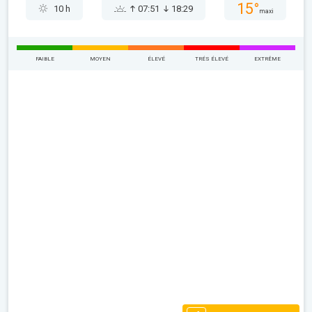
15°
10 h
07:51
18:29
maxi
FAIBLE
MOYEN
ÉLEVÉ
TRÉS ÉLEVÉ
EXTRÊME