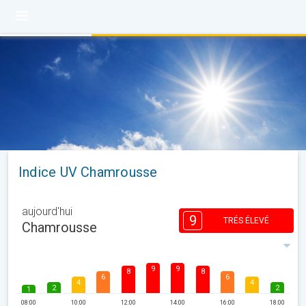
Indice UV Chamrousse
aujourd'hui
9
TRÉS ÉLEVÉ
Chamrousse
9
9
8
8
6
6
4
4
2
2
1
08:00
10:00
12:00
14:00
16:00
18:00