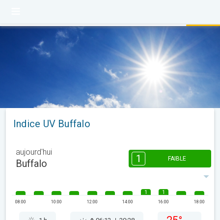
Indice UV Buffalo
aujourd'hui
1
FAIBLE
Buffalo
1
1
08:00
10:00
12:00
14:00
16:00
18:00