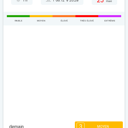
25°
1 h
06:12
20:28
maxi
FAIBLE
MOYEN
ÉLEVÉ
TRÉS ÉLEVÉ
EXTRÊME
3
demain
MOYEN