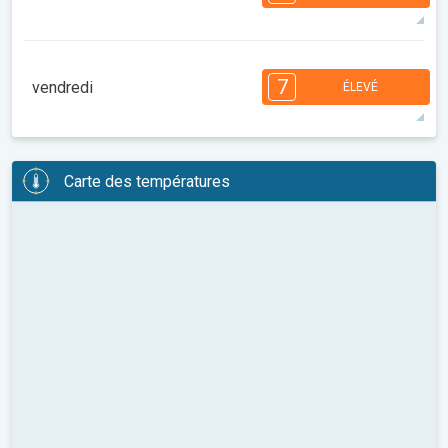
08:00
10:00
12:00
14:00
16:00
18:00
34°
12 h
06:26
20:27
maxi
7
7
7
6
6
5
4
3
3
2
1
7
vendredi
ÉLEVÉ
08:00
10:00
12:00
14:00
16:00
18:00
30°
11 h
06:27
20:25
maxi
7
7
7
6
6
5
4
3
3
2
1
Carte des températures
08:00
10:00
12:00
14:00
16:00
18:00
28°
13 h
06:29
20:24
maxi