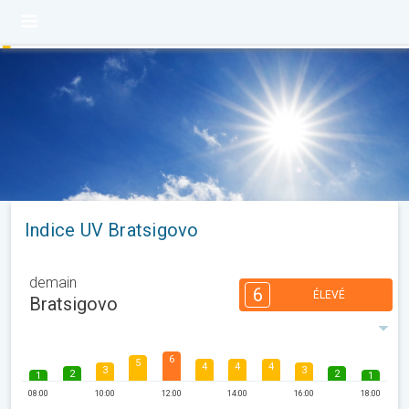
Indice UV Bratsigovo
demain
6
ÉLEVÉ
Bratsigovo
6
5
4
4
4
3
3
2
2
1
1
08:00
10:00
12:00
14:00
16:00
18:00