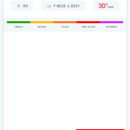
30°
9 h
06:23
20:31
maxi
FAIBLE
MOYEN
ÉLEVÉ
TRÉS ÉLEVÉ
EXTRÊME