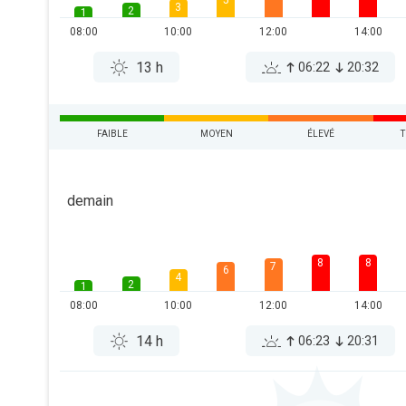
5
3
2
1
08:00
10:00
12:00
14:00
13 h
06:22
20:32
FAIBLE
MOYEN
ÉLEVÉ
T
demain
8
8
7
6
4
2
1
08:00
10:00
12:00
14:00
14 h
06:23
20:31