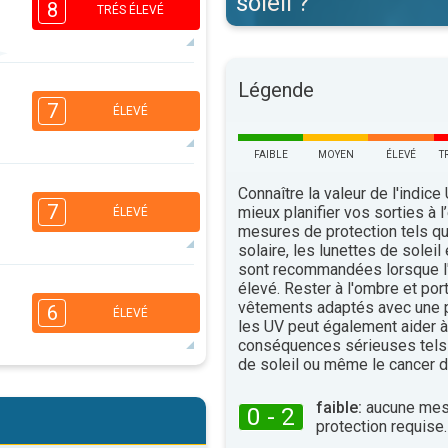
soleil ?
8
TRÉS ÉLEVÉ
Légende
6
5
3
1
7
ÉLEVÉ
16:00
18:00
FAIBLE
MOYEN
ÉLEVÉ
T
32°
maxi
6
Connaître la valeur de l'indice
4
2
1
7
mieux planifier vos sorties à l
ÉLEVÉ
16:00
18:00
mesures de protection tels q
solaire, les lunettes de soleil
34°
maxi
sont recommandées lorsque l'
élevé. Rester à l'ombre et por
5
4
2
1
vêtements adaptés avec une p
6
ÉLEVÉ
16:00
18:00
les UV peut également aider à 
conséquences sérieuses tels
35°
de soleil ou même le cancer d
maxi
5
4
2
1
faible:
aucune mes
0 - 2
16:00
18:00
protection requise.