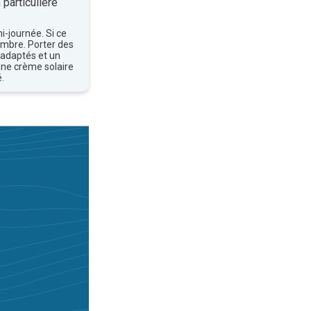
 particulière
mi-journée. Si ce
'ombre. Porter des
 adaptés et un
une crème solaire
.