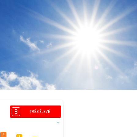
8
TRÉS ÉLEVÉ
7