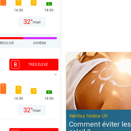
5
3
1
16:00
18:00
32°
maxi
RÉS ÉLEVÉ
EXTRÊME
Comment éviter les coups de solei
8
TRÉS ÉLEVÉ
7
5
3
1
16:00
18:00
32°
maxi
Vérifiez l'indice UV
Comment éviter les