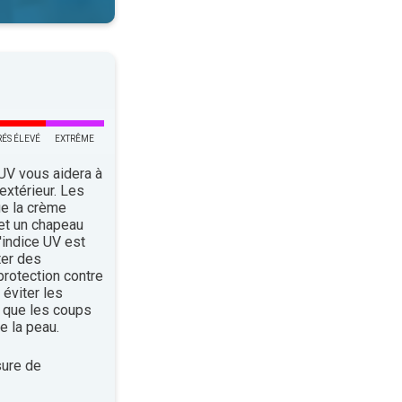
RÉS ÉLEVÉ
EXTRÊME
 UV vous aidera à
’extérieur. Les
ue la crème
 et un chapeau
indice UV est
ter des
rotection contre
éviter les
 que les coups
e la peau.
ure de