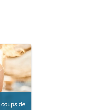
l ?. Vérifiez l'indice UV. . .
 coups de