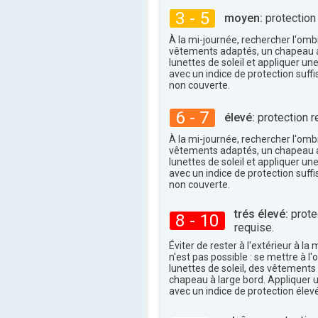
35°
maxi
3 - 5
moyen:
protection
À la mi-journée, rechercher l'omb
vêtements adaptés, un chapeau a
lunettes de soleil et appliquer un
avec un indice de protection suffi
non couverte.
6 - 7
élevé:
protection r
À la mi-journée, rechercher l'omb
vêtements adaptés, un chapeau a
lunettes de soleil et appliquer un
avec un indice de protection suffi
non couverte.
trés élevé:
protec
8 - 10
requise.
Éviter de rester à l'extérieur à la 
n'est pas possible : se mettre à l
lunettes de soleil, des vêtements
chapeau à large bord. Appliquer 
avec un indice de protection élevé