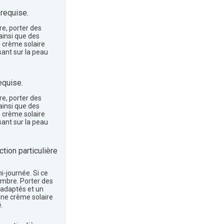
 requise.
re, porter des
insi que des
e crème solaire
sant sur la peau
equise.
re, porter des
insi que des
e crème solaire
sant sur la peau
tion particulière
mi-journée. Si ce
'ombre. Porter des
 adaptés et un
une crème solaire
.