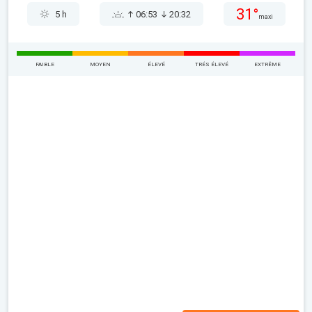
31°
5 h
06:53
20:32
maxi
FAIBLE
MOYEN
ÉLEVÉ
TRÉS ÉLEVÉ
EXTRÊME