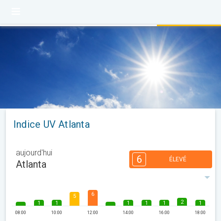
Indice UV Atlanta
aujourd'hui
6
ÉLEVÉ
Atlanta
6
5
2
1
1
1
1
1
1
08:00
10:00
12:00
14:00
16:00
18:00