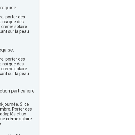
 requise.
re, porter des
insi que des
e crème solaire
sant sur la peau
equise.
re, porter des
insi que des
e crème solaire
sant sur la peau
tion particulière
mi-journée. Si ce
'ombre. Porter des
 adaptés et un
une crème solaire
.