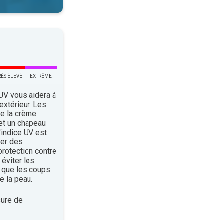
RÉS ÉLEVÉ
EXTRÊME
 UV vous aidera à
’extérieur. Les
ue la crème
 et un chapeau
indice UV est
ter des
rotection contre
éviter les
 que les coups
e la peau.
ure de