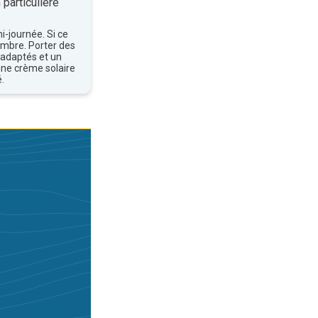
 particulière
mi-journée. Si ce
'ombre. Porter des
 adaptés et un
une crème solaire
.