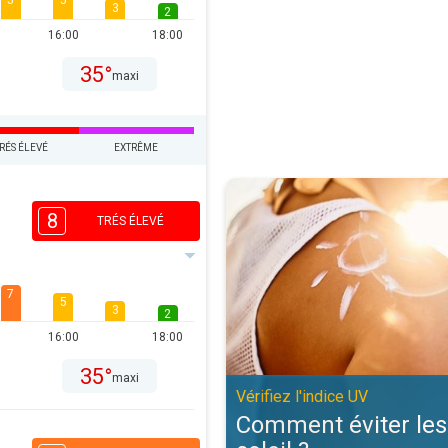
5
5
3
2
16:00
18:00
35°
maxi
RÉS ÉLEVÉ
EXTRÊME
Comment éviter les coups de solei
8
TRÉS ÉLEVÉ
7
5
3
2
16:00
18:00
35°
maxi
Vérifiez l'indice UV
Comment éviter les