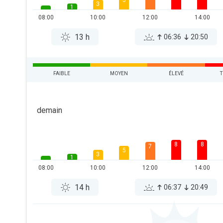
5
3
1
08:00
10:00
12:00
14:00
13 h
06:36
20:50
FAIBLE
MOYEN
ÉLEVÉ
T
demain
8
8
7
5
3
1
08:00
10:00
12:00
14:00
14 h
06:37
20:49