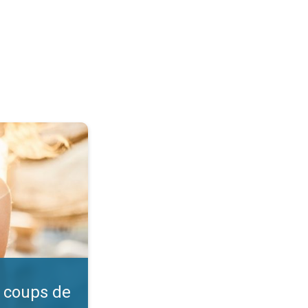
l ?. Vérifiez l'indice UV. . .
 coups de