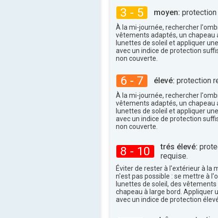
37°
maxi
3 - 5
moyen:
protection
À la mi-journée, rechercher l'omb
vêtements adaptés, un chapeau a
lunettes de soleil et appliquer un
avec un indice de protection suffi
non couverte.
6 - 7
élevé:
protection r
À la mi-journée, rechercher l'omb
vêtements adaptés, un chapeau a
lunettes de soleil et appliquer un
avec un indice de protection suffi
non couverte.
trés élevé:
protec
8 - 10
requise.
Éviter de rester à l'extérieur à la 
n'est pas possible : se mettre à l
lunettes de soleil, des vêtements
chapeau à large bord. Appliquer 
avec un indice de protection élevé