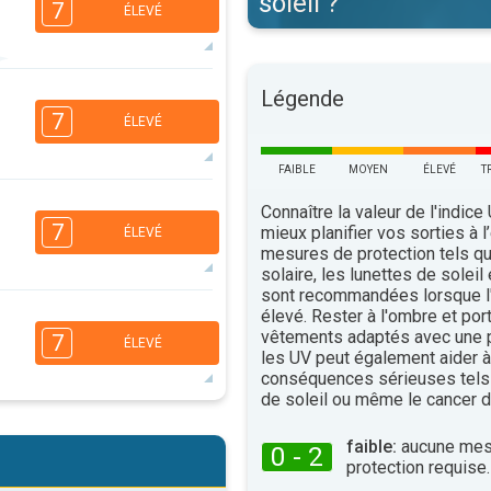
soleil ?
7
ÉLEVÉ
Légende
4
3
3
1
7
ÉLEVÉ
16:00
18:00
35°
FAIBLE
MOYEN
ÉLEVÉ
T
maxi
6
5
Connaître la valeur de l'indice
3
1
7
mieux planifier vos sorties à l
ÉLEVÉ
16:00
18:00
mesures de protection tels q
solaire, les lunettes de soleil
36°
maxi
sont recommandées lorsque l'
6
élevé. Rester à l'ombre et por
5
3
2
vêtements adaptés avec une p
7
ÉLEVÉ
16:00
18:00
les UV peut également aider à 
conséquences sérieuses tels
37°
de soleil ou même le cancer d
maxi
6
5
3
2
faible:
aucune mes
0 - 2
protection requise.
16:00
18:00