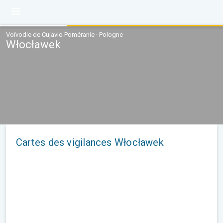
Voïvodie de Cujavie-Poméranie · Pologne
Włocławek
Cartes des vigilances Włocławek