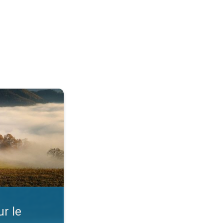
rd. Comprendre la météo. . .
r le