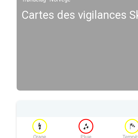
Cartes des vigilances S
Orage
Pluie
Tempê