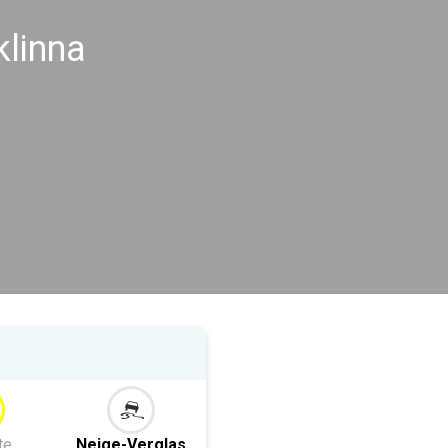
klinna
te
Neige-Verglas