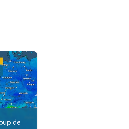
. La question du jour. . .
coup de