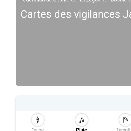
Cartes des vigilances J
Orage
Pluie
Tempê