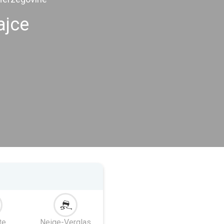
ajce
te
Neige-Verglas