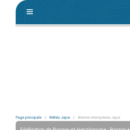
Page principale
/
Météo Jajce
/
Alertes intempéries Jajce
Fédération de Bosnie-et-Herzégovine · Bosnie