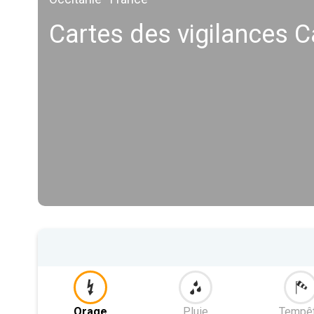
Cartes des vigilances C
Orage
Pluie
Tempê