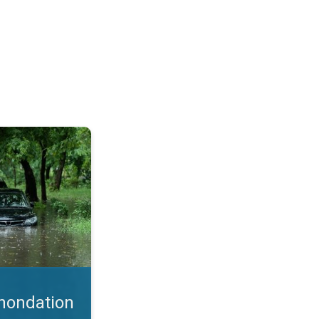
onseils. . .
inondation