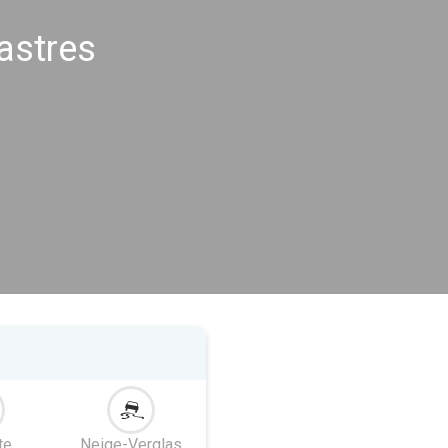
astres
te
Neige-Verglas