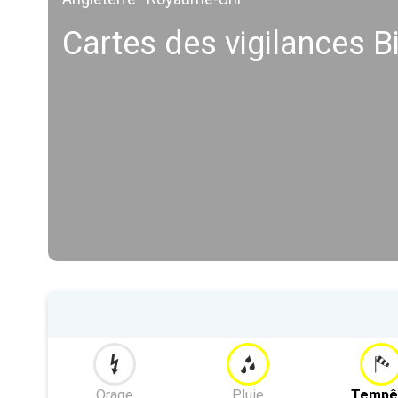
Cartes des vigilances 
Orage
Pluie
Tempê