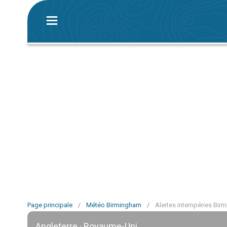
Page principale
/
Météo Birmingham
/
Alertes intempéries Bir
Angleterre · Royaume-Uni