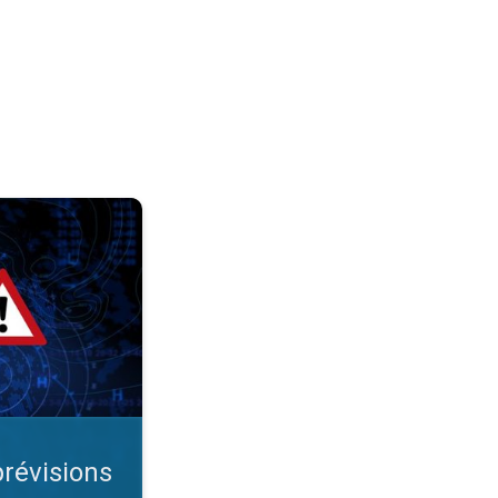
étéo. Comprendre le temps. . .
prévisions