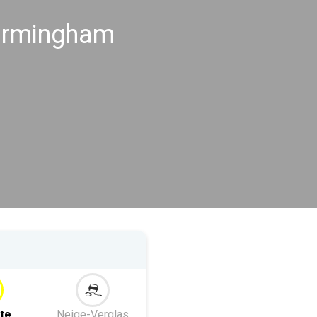
Birmingham
te
Neige-Verglas