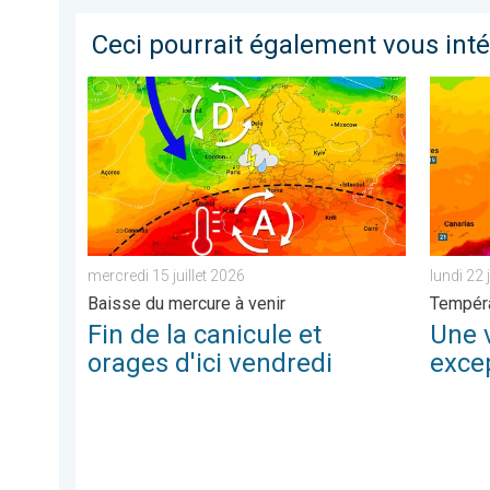
Ceci pourrait également vous int
Fin de la canicule et orages d'ici vendredi. Baisse du 
Une vagu
mercredi 15 juillet 2026
lundi 22 
Baisse du mercure à venir
Tempéra
Fin de la canicule et
Une 
orages d'ici vendredi
excep