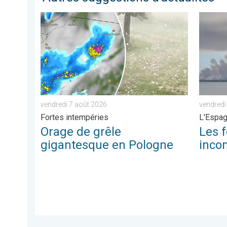
Orage de grêle gigantesque en Pologne. Fortes intem
Les feux
vendredi 7 août 2026
vendredi 
Fortes intempéries
L'Espag
Orage de grêle
Les f
gigantesque en Pologne
incon