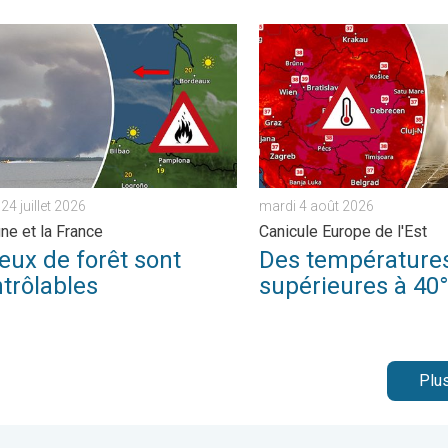
péries. . . vendredi 7 août 2026
 de forêt sont incontrôlables. L'Espagne et la France. . . vendredi
Des températures supérieur
24 juillet 2026
mardi 4 août 2026
ne et la France
Canicule Europe de l'Est
eux de forêt sont
Des température
trôlables
supérieures à 40
Plus