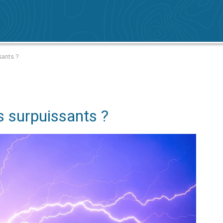
sants ?
s surpuissants ?