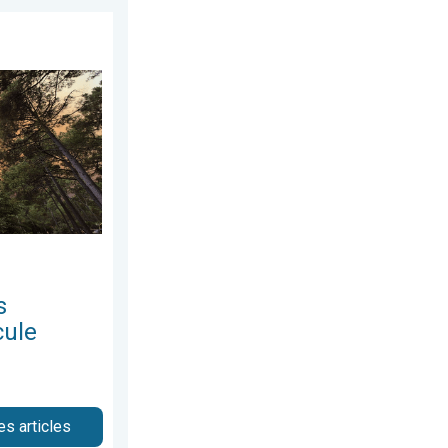
 . . lundi 22 juin 2026
et canicule. 116.000 ha parcourus. . . jeudi 30 juillet 2026
s
cule
es articles