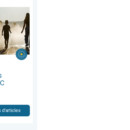
 24 juillet 2026
es à 40°C. Canicule Europe de l'Est. . . mardi 4 août 2026
s
°C
 d'articles