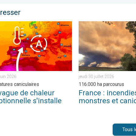
éresser
mercure à venir. . . mercredi 15 juillet 2026
e de chaleur exceptionnelle s'installe. Températures caniculaires.
France : incendies monstres 
juin 2026
jeudi 30 juillet 2026
tures caniculaires
116.000 ha parcourus
vague de chaleur
France : incendie
tionnelle s'installe
monstres et cani
Tous l