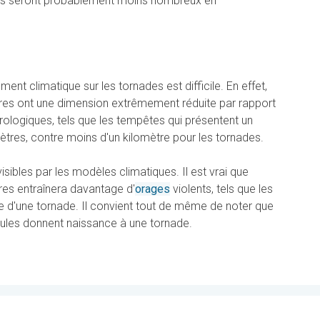
 ils seront probablement moins nombreux en
nt climatique sur les tornades est difficile. En effet,
res ont une dimension extrêmement réduite par rapport
logiques, tels que les tempêtes qui présentent un
ètres, contre moins d'un kilomètre pour les tornades.
visibles par les modèles climatiques. Il est vrai que
es entraînera davantage d'
orages
violents, tels que les
se d'une tornade. Il convient tout de même de noter que
lules donnent naissance à une tornade.