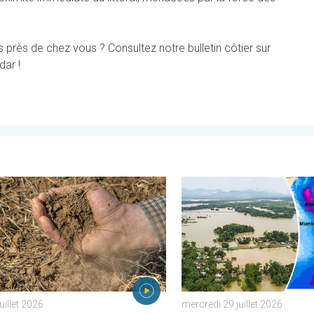
 près de chez vous ? Consultez notre bulletin côtier sur
dar !
Espagne. . . mardi 21 juillet 2026
ur assèche les sols plus vite. Nouvelle étude. . . jeudi 23 juillet 
L'Asie en proie à de graves
juillet 2026
mercredi 29 juillet 2026