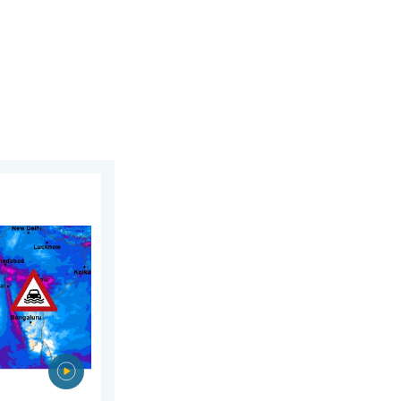
2026
 inondations. Mousson exceptionnelle. . . mercredi 29 juillet 202