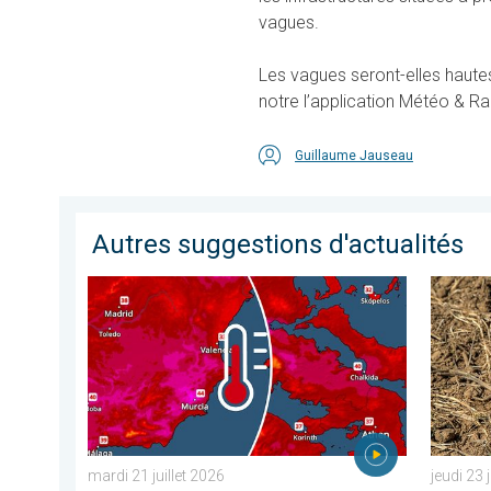
vagues.
Les vagues seront-elles hautes
notre l’application Météo & Ra
Guillaume Jauseau
Autres suggestions d'actualités
Nouveau pic de chaleur dans le sud. Jusqu'à 45°C en 
La chale
mardi 21 juillet 2026
jeudi 23 