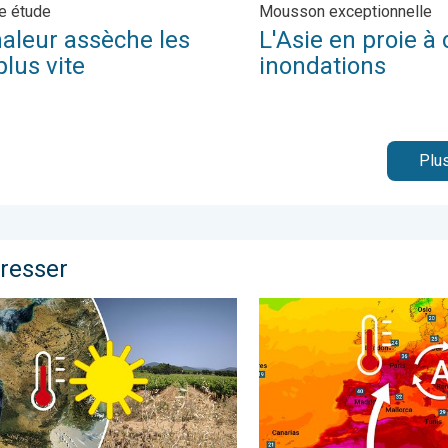
e étude
Mousson exceptionnelle
haleur assèche les
L'Asie en proie à
plus vite
inondations
Plus
éresser
 pluie. . . vendredi 24 juillet 2026
heresse record en France. Absence notable de pluie. . . jeudi 6
Une vague de chaleur except