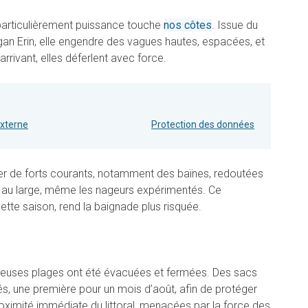
particulièrement puissance touche
nos côtes
. Issue du
gan Erin, elle engendre des vagues hautes, espacées, et
rrivant, elles déferlent avec force.
externe
Protection des données
érer de forts courants, notamment des baïnes, redoutées
r au large, même les nageurs expérimentés. Ce
tte saison, rend la baignade plus risquée.
uses plages ont été évacuées et fermées. Des sacs
s, une première pour un mois d’août, afin de protéger
proximité immédiate du littoral, menacées par la force des