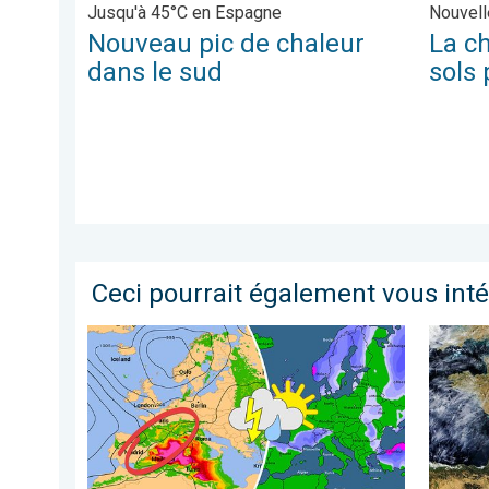
Jusqu'à 45°C en Espagne
Nouvell
Nouveau pic de chaleur
La c
dans le sud
sols 
Ceci pourrait également vous int
Brève amélioration pluvieuse ce week-end. Un espoir de
Une séc