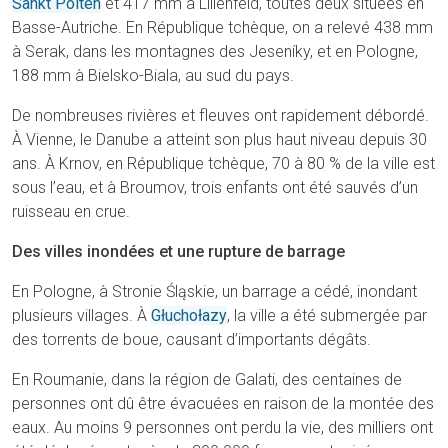
Sankt Pölten
et 417 mm à Lilienfeld, toutes deux situées en
Basse-Autriche. En République tchèque, on a relevé 438 mm
à Serak, dans les montagnes des Jeseníky, et en Pologne,
188 mm à Bielsko-Biala, au sud du pays.
De nombreuses rivières et fleuves ont rapidement débordé.
À Vienne, le Danube a atteint son plus haut niveau depuis 30
ans. À Krnov, en République tchèque, 70 à 80 % de la ville est
sous l’eau, et à Broumov, trois enfants ont été sauvés d’un
ruisseau en crue.
Des villes inondées et une rupture de barrage
En Pologne, à Stronie Śląskie, un barrage a cédé, inondant
plusieurs villages. À
Głuchołazy
, la ville a été submergée par
des torrents de boue, causant d’importants dégâts.
En Roumanie, dans la région de Galati, des centaines de
personnes ont dû être évacuées en raison de la montée des
eaux. Au moins 9 personnes ont perdu la vie, des milliers ont