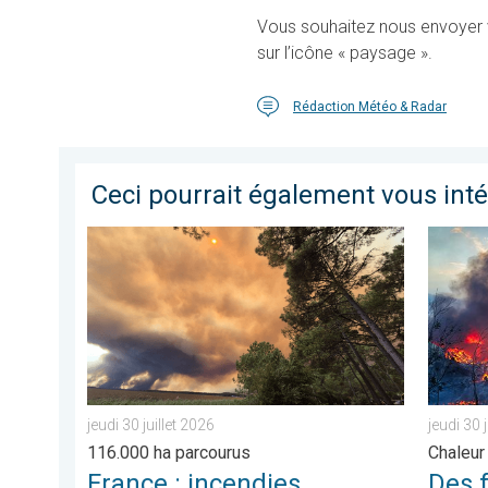
Vous souhaitez nous envoyer v
sur l’icône « paysage ».
Rédaction Météo & Radar
Ceci pourrait également vous int
France : incendies monstres et canicule. 116.000 ha pa
Des feux
jeudi 30 juillet 2026
jeudi 30 
116.000 ha parcourus
Chaleur 
France : incendies
Des 