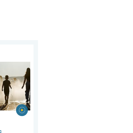
let 2026
es à 40°C. Canicule Europe de l'Est. . . mardi 4 août 2026
s