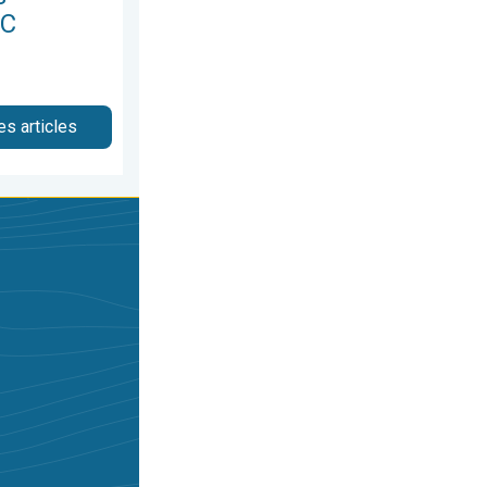
°C
es articles