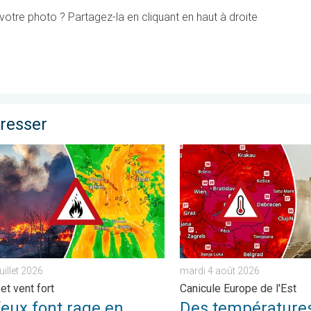
otre photo ? Partagez-la en cliquant en haut à droite
éresser
rcourus. . . jeudi 30 juillet 2026
 font rage en Europe du Sud. Chaleur et vent fort. . . jeudi 30 juil
Des températures supérieur
juillet 2026
mardi 4 août 2026
et vent fort
Canicule Europe de l'Est
feux font rage en
Des température