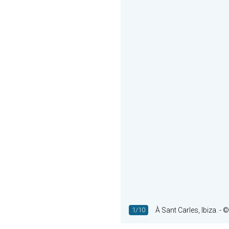
1/10
À Sant Carles, Ibiza.
- ©