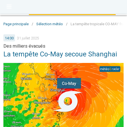
Page principale
/
Sélection météo
/
La tempête tropicale CO-MAY frap
14:00
31 juillet 2025
Des milliers évacués
La tempête Co-May secoue Shanghai