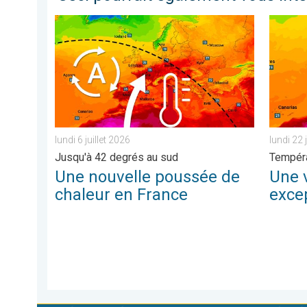
Une nouvelle poussée de chaleur en France. Jusqu'à 42
Une vagu
lundi 6 juillet 2026
lundi 22 
Jusqu'à 42 degrés au sud
Tempéra
Une nouvelle poussée de
Une 
chaleur en France
excep