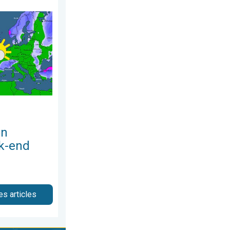
 . . lundi 22 juin 2026
e ce week-end. Un espoir de pluie. . . vendredi 24 juillet 2026
on
k-end
es articles