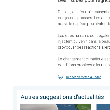
Des risques pour l'agricu
De plus, ces fourmis causent d
des jeunes pousses. Les agricu
nouvelle espèce pour éviter de
Les êtres humains sont égalem
injectent du venin dans la pea
provoquer des réactions aller
Le changement climatique est à
conditions propices à leur ha
Rédaction Météo & Radar
Autres suggestions d'actualités
Les feux de forêt sont incontrôlables. L'Espagne et la 
Grands c