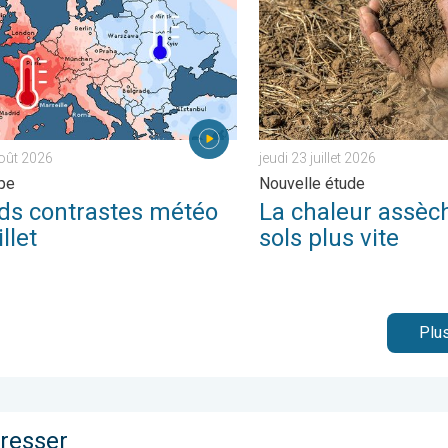
août 2026
jeudi 23 juillet 2026
pe
Nouvelle étude
ds contrastes météo
La chaleur assèch
illet
sols plus vite
Plus
éresser