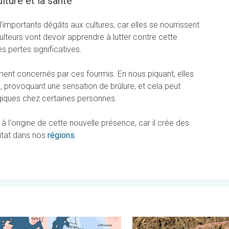
lture et la santé
'importants dégâts aux cultures, car elles se nourrissent
lteurs vont devoir apprendre à lutter contre cette
s pertes significatives.
ent concernés par ces fourmis. En nous piquant, elles
u, provoquant une sensation de brûlure, et cela peut
giques chez certaines personnes.
 l'origine de cette nouvelle présence, car il crée des
bitat dans nos
régions
.
France. . . vendredi 24 juillet 2026
ontrastes météo en juillet. En Europe. . . lundi 3 août 2026
La chaleur assèche les sols 