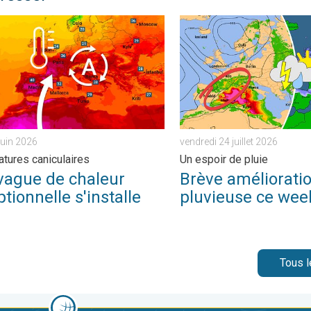
 degrés au sud. . . lundi 6 juillet 2026
e de chaleur exceptionnelle s'installe. Températures caniculaires.
Brève amélioration pluvieus
juin 2026
vendredi 24 juillet 2026
tures caniculaires
Un espoir de pluie
vague de chaleur
Brève améliorati
tionnelle s'installe
pluvieuse ce wee
Tous l