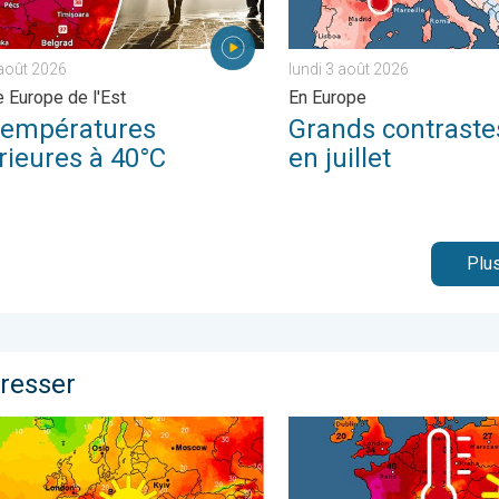
août 2026
lundi 3 août 2026
e Europe de l'Est
En Europe
températures
Grands contrast
rieures à 40°C
en juillet
Plus
éresser
temps. . . lundi 1 juin 2026
fracassant de la chaleur en France. Nette hausse du mercure. . .
Vague de chaleur historique