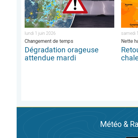
lundi 1 juin 2026
samedi 1
Changement de temps
Nette h
Dégradation orageuse
Retou
attendue mardi
chal
Météo & Ra