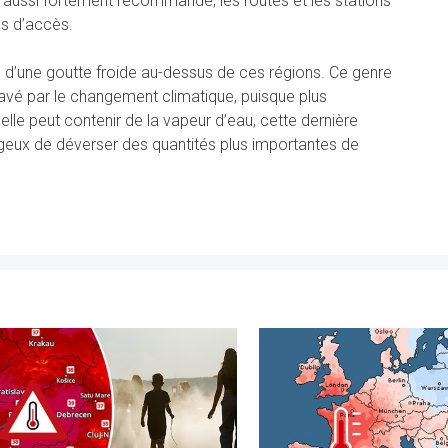
st aussi fortement recommandé, les routes et les stations
es d’accès.
tion d’une goutte froide au-dessus de ces régions. Ce genre
vé par le changement climatique, puisque plus
elle peut contenir de la vapeur d’eau, cette dernière
eux de déverser des quantités plus importantes de
ptionnelle. . . mercredi 29 juillet 2026
pératures supérieures à 40°C. Canicule Europe de l'Est. . . mard
Grands contrastes météo en 