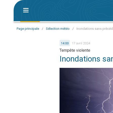
Page principale
/
Sélection météo
/
Inondations sans précéd
14:00
17 avril 2024
Tempête violente
Inondations sa