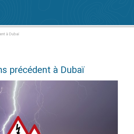
ent à Dubaï
ns précédent à Dubaï