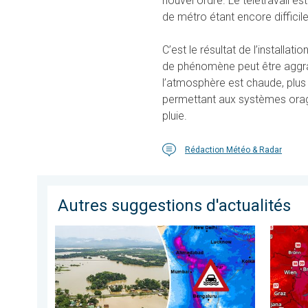
nouvel ordre. Le télétravail e
de métro étant encore difficil
C’est le résultat de l’installa
de phénomène peut être aggra
l’atmosphère est chaude, plus 
permettant aux systèmes orag
pluie.
Rédaction Météo & Radar
Autres suggestions d'actualités
L'Asie en proie à de graves inondations. Mousson exce
Des tem