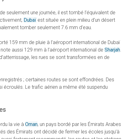
e de seulement une journée, il est tombé l’équivalent de
ectivement,
Dubaï
est située en plein milieu d’un désert
 normalement tomber seulement 7.6 mm d’eau.
rté 159 mm de pluie à l’aéroport international de Dubaï
 note aussi 129 mm à l’aéroport international de
Sharjah
.
s d’atterrissage, les rues se sont transformées en de
registrés ; certaines routes se sont effondrées. Des
ssi écroulés. Le trafic aérien a même été suspendu
les
rdu la vie à
Oman
, un pays bordé par les Émirats Arabes
tés des Émirats ont décidé de fermer les écoles jusqu’à