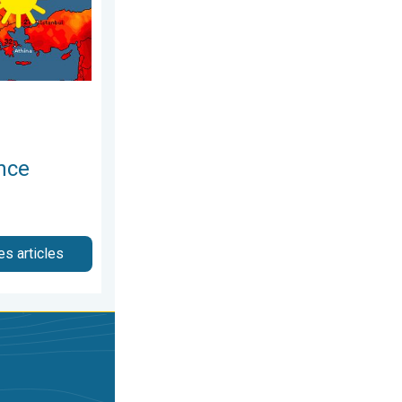
nce
es articles