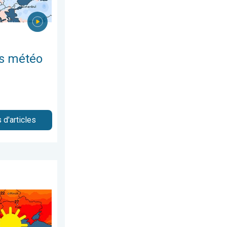
es météo
 d'articles
 samedi 13 juin 2026
 en France. Des centaines de records. . . vendredi 26 juin 2026