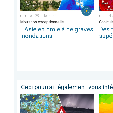
mercredi 29 juillet 2026
mardi 4 
Mousson exceptionnelle
Canicul
L'Asie en proie à de graves
Des 
inondations
supé
Ceci pourrait également vous int
Dégradation orageuse attendue mardi. Changement de 
Retour 