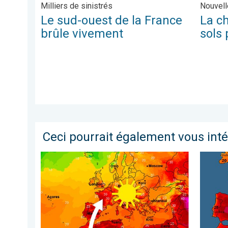
Milliers de sinistrés
Nouvell
Le sud-ouest de la France
La c
brûle vivement
sols 
Ceci pourrait également vous int
Retour fracassant de la chaleur en France. Nette hau
Vague d