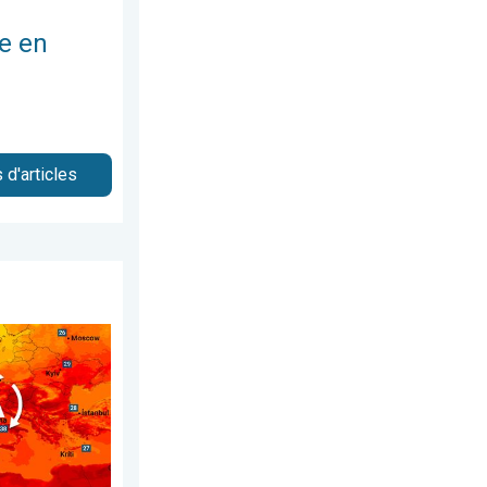
e en
 d'articles
dredi 26 juin 2026
ionnelle s'installe. Températures caniculaires. . . lundi 22 juin 2