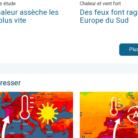
e étude
Chaleur et vent fort
haleur assèche les
Des feux font rag
plus vite
Europe du Sud
Plus
éresser
sse du mercure. . . samedi 13 juin 2026
e chaleur historique en France. Des centaines de records. . . ven
Une vague de chaleur except