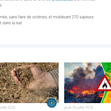
s.
mée, sans faire de victimes, et mobilisant 270 sapeurs-
 dans la nuit.
istrés. . . lundi 27 juillet 2026
ur assèche les sols plus vite. Nouvelle étude. . . jeudi 23 juillet 
Des feux font rage en Europe
juillet 2026
jeudi 30 juillet 2026