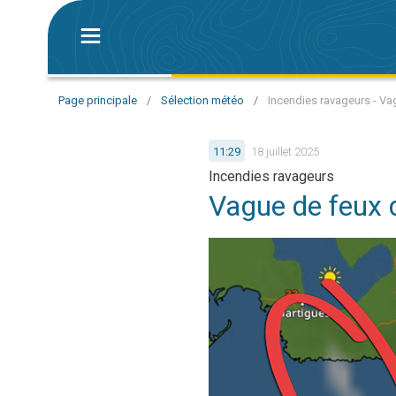
Page principale
/
Sélection météo
/
Incendies ravageurs - Va
11:29
18 juillet 2025
Incendies ravageurs
Vague de feux 