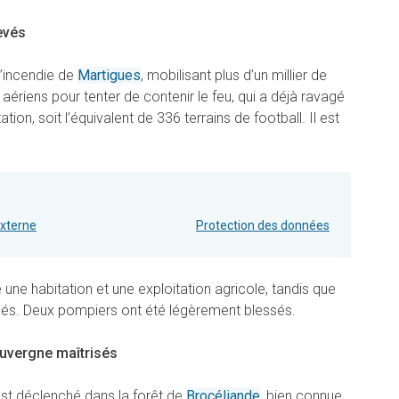
evés
l’incendie de
Martigues
, mobilisant plus d’un millier de
ériens pour tenter de contenir le feu, qui a déjà ravagé
ion, soit l’équivalent de 336 terrains de football. Il est
externe
Protection des données
 habitation et une exploitation agricole, tandis que
s. Deux pompiers ont été légèrement blessés.
Auvergne maîtrisés
est déclenché dans la forêt de
Brocéliande
, bien connue