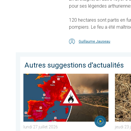
pour ses légendes arthurienne
120 hectares sont partis en fu
pompiers. Le feu a été maîtrisé
Guillaume Jauseau
Autres suggestions d'actualités
Le sud-ouest de la France brûle vivement. Milliers de sin
La chale
lundi 27 juillet 2026
jeudi 23 