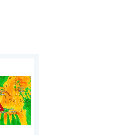
2026
 du Sud. Chaleur et vent fort. . . jeudi 30 juillet 2026