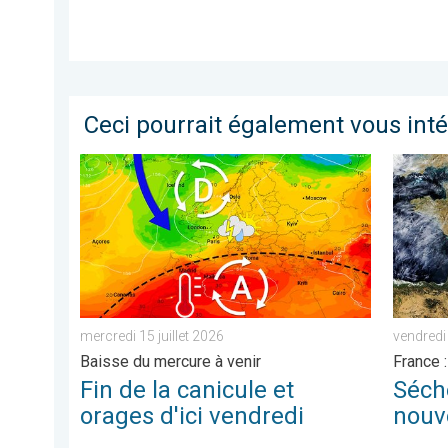
Ceci pourrait également vous int
Fin de la canicule et orages d'ici vendredi. Baisse du 
Séchere
mercredi 15 juillet 2026
vendredi
Baisse du mercure à venir
France :
Fin de la canicule et
Séch
orages d'ici vendredi
nouv