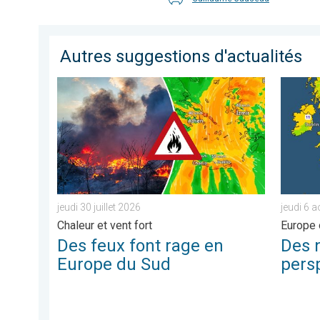
Autres suggestions d'actualités
Des feux font rage en Europe du Sud. Chaleur et vent fo
Des nuit
jeudi 30 juillet 2026
jeudi 6 
Chaleur et vent fort
Europe 
Des feux font rage en
Des n
Europe du Sud
pers