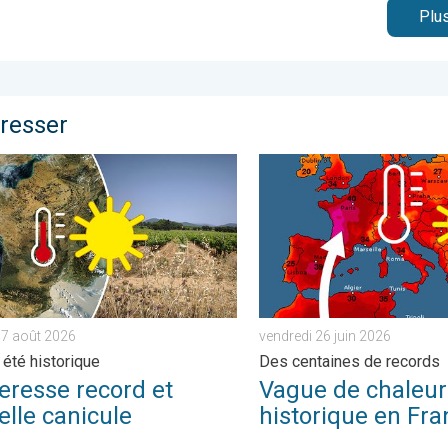
Plus
éresser
mercure à venir. . . mercredi 15 juillet 2026
sse record et nouvelle canicule. France : été historique. . . ven
Vague de chaleur historique
 7 août 2026
vendredi 26 juin 2026
 été historique
Des centaines de records
eresse record et
Vague de chaleur
elle canicule
historique en Fra