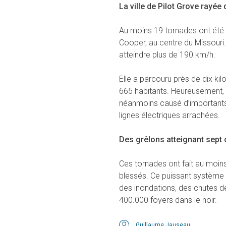
La ville de Pilot Grove rayée 
Au moins 19 tornades ont été 
Cooper, au centre du Missouri
atteindre plus de 190 km/h.
Elle a parcouru près de dix kil
665 habitants. Heureusement, 
néanmoins causé d’importants d
lignes électriques arrachées.
Des grêlons atteignant sept
Ces tornades ont fait au moin
blessés. Ce puissant système 
des inondations, des chutes de
400.000 foyers dans le noir.
Guillaume Jauseau