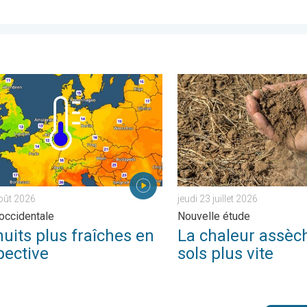
rt. . . jeudi 30 juillet 2026
s plus fraîches en perspective. Europe occidentale. . . jeudi 6 a
La chaleur assèche les sols 
août 2026
jeudi 23 juillet 2026
occidentale
Nouvelle étude
uits plus fraîches en
La chaleur assèch
pective
sols plus vite