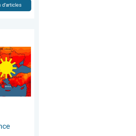
 d'articles
dredi 7 août 2026
 en France. Des centaines de records. . . vendredi 26 juin 2026
nce