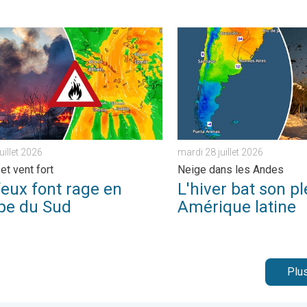
 . jeudi 23 juillet 2026
 font rage en Europe du Sud. Chaleur et vent fort. . . jeudi 30 juil
L'hiver bat son plein en Amé
juillet 2026
mardi 28 juillet 2026
et vent fort
Neige dans les Andes
feux font rage en
L'hiver bat son pl
pe du Sud
Amérique latine
Plus