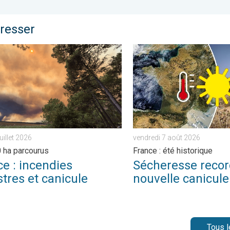
éresser
 pluie. . . vendredi 24 juillet 2026
 incendies monstres et canicule. 116.000 ha parcourus. . . jeudi 3
Sécheresse record et nouvel
juillet 2026
vendredi 7 août 2026
 ha parcourus
France : été historique
e : incendies
Sécheresse recor
tres et canicule
nouvelle canicule
Tous l