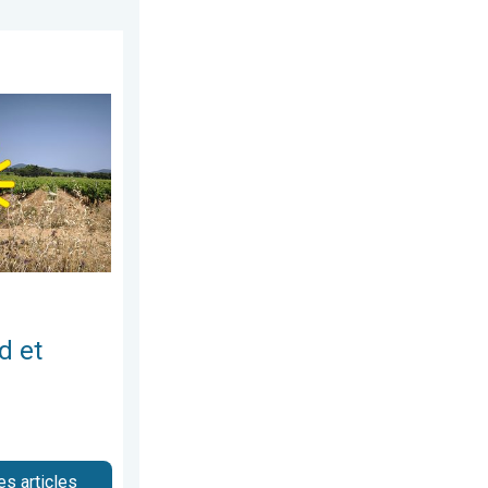
0 juillet 2026
le canicule. France : été historique. . . vendredi 7 août 2026
d et
es articles