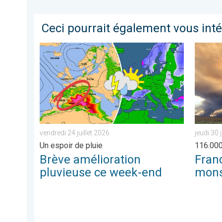
Ceci pourrait également vous int
Brève amélioration pluvieuse ce week-end. Un espoir de
France :
vendredi 24 juillet 2026
jeudi 30 
Un espoir de pluie
116.000
Brève amélioration
Franc
pluvieuse ce week-end
mons