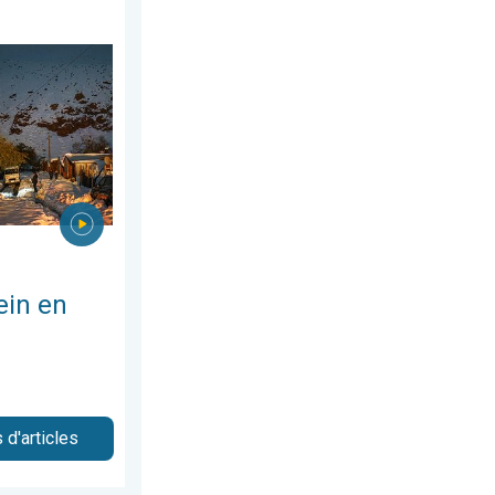
let 2026
rique latine. Neige dans les Andes. . . mardi 28 juillet 2026
ein en
 d'articles